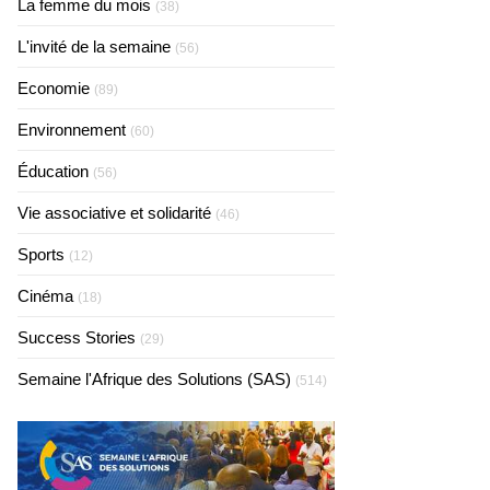
La femme du mois
(38)
L'invité de la semaine
(56)
Economie
(89)
Environnement
(60)
Éducation
(56)
Vie associative et solidarité
(46)
Sports
(12)
Cinéma
(18)
Success Stories
(29)
Semaine l'Afrique des Solutions (SAS)
(514)