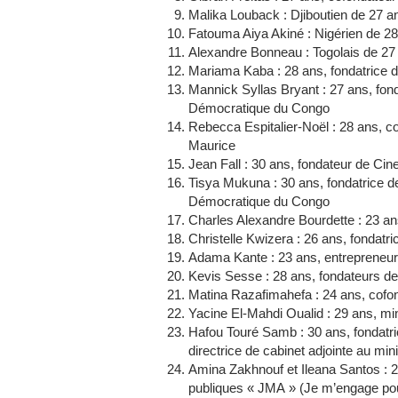
Malika Louback : Djiboutien de 27 
Fatouma Aiya Akiné : Nigérien de 28 
Alexandre Bonneau : Togolais de 2
Mariama Kaba : 28 ans, fondatrice
Mannick Syllas Bryant : 27 ans, fon
Démocratique du Congo
Rebecca Espitalier-Noël : 28 ans, co
Maurice
Jean Fall : 30 ans, fondateur de Ci
Tisya Mukuna : 30 ans, fondatrice d
Démocratique du Congo
Charles Alexandre Bourdette : 23 an
Christelle Kwizera : 26 ans, fonda
Adama Kante : 23 ans, entrepreneur
Kevis Sesse : 28 ans, fondateurs de 
Matina Razafimahefa : 24 ans, cof
Yacine El-Mahdi Oualid : 29 ans, min
Hafou Touré Samb : 30 ans, fondatri
directrice de cabinet adjointe au mi
Amina Zakhnouf et Ileana Santos : 26
publiques « JMA » (Je m’engage pour