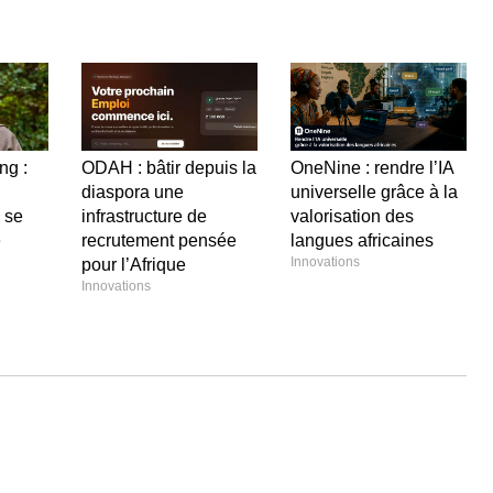
ng :
ODAH : bâtir depuis la
OneNine : rendre l’IA
diaspora une
universelle grâce à la
e se
infrastructure de
valorisation des
e
recrutement pensée
langues africaines
Innovations
pour l’Afrique
Innovations
Laisser un commentaire