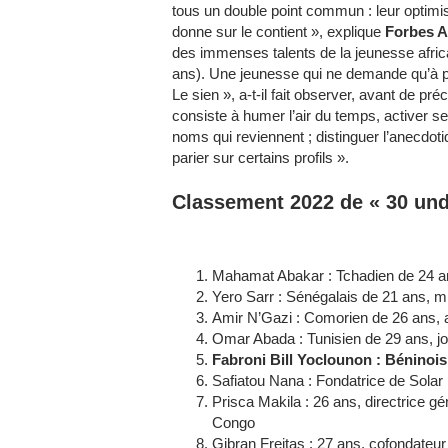
tous un double point commun : leur optimis
donne sur le contient », explique
Forbes A
des immenses talents de la jeunesse afric
ans). Une jeunesse qui ne demande qu’à pr
Le sien », a-t-il fait observer, avant de préc
consiste à humer l’air du temps, activer s
noms qui reviennent ; distinguer l’anecdotiq
parier sur certains profils ».
Classement 2022 de « 30 und
Mahamat Abakar : Tchadien de 24 a
Yero Sarr : Sénégalais de 21 ans, mil
Amir N’Gazi : Comorien de 26 ans, a
Omar Abada : Tunisien de 29 ans, jo
Fabroni Bill Yoclounon : Béninoi
Safiatou Nana : Fondatrice de Sola
Prisca Makila : 26 ans, directrice 
Congo
Gibran Freitas : 27 ans, cofondateu