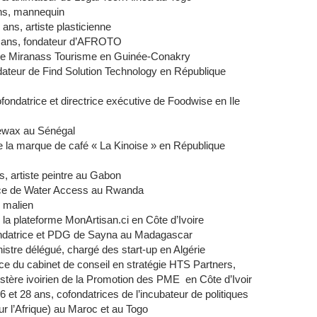
ans, mannequin
ans, artiste plasticienne
7 ans, fondateur d’AFROTO
 de Miranass Tourisme en Guinée-Conakry
dateur de Find Solution Technology en République
fondatrice et directrice exécutive de Foodwise en Ile
newax au Sénégal
e la marque de café « La Kinoise » en République
s, artiste peintre au Gabon
trice de Water Access au Rwanda
 malien
la plateforme MonArtisan.ci en Côte d’Ivoire
ondatrice et PDG de Sayna au Madagascar
istre délégué, chargé des start-up en Algérie
ce du cabinet de conseil en stratégie HTS Partners,
nistère ivoirien de la Promotion des PME en Côte d’Ivoir
 et 28 ans, cofondatrices de l’incubateur de politiques
 l’Afrique) au Maroc et au Togo