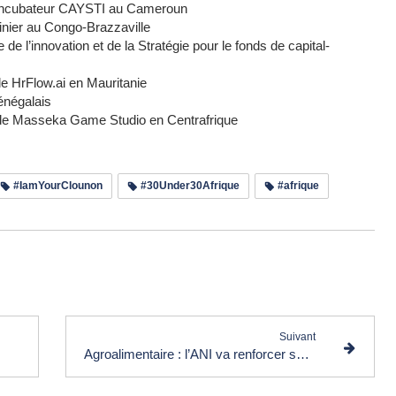
e l’incubateur CAYSTI au Cameroun
inier au Congo-Brazzaville
e l’innovation et de la Stratégie pour le fonds de capital-
de HrFlow.ai en Mauritanie
énégalais
 de Masseka Game Studio en Centrafrique
#IamYourClounon
#30Under30Afrique
#afrique
e les commentaires (0)
Suivant
Agroalimentaire : l’ANI va renforcer ses capacités d’achat et de transformation de l’anacarde au Bénin