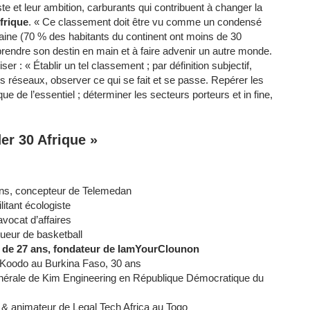
te et leur ambition, carburants qui contribuent à changer la
frique
. « Ce classement doit être vu comme un condensé
aine (70 % des habitants du continent ont moins de 30
endre son destin en main et à faire advenir un autre monde.
iser : « Établir un tel classement ; par définition subjectif,
es réseaux, observer ce qui se fait et se passe. Repérer les
ue de l’essentiel ; déterminer les secteurs porteurs et in fine,
er 30 Afrique »
ns, concepteur de Telemedan
itant écologiste
vocat d’affaires
ueur de basketball
s de 27 ans, fondateur de IamYourClounon
r Koodo au Burkina Faso, 30 ans
générale de Kim Engineering en République Démocratique du
r & animateur de Legal Tech Africa au Togo