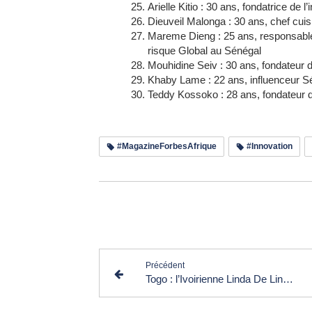
Arielle Kitio : 30 ans, fondatrice d
Dieuveil Malonga : 30 ans, chef cuis
Mareme Dieng : 25 ans, responsable d
risque Global au Sénégal
Mouhidine Seiv : 30 ans, fondateur 
Khaby Lame : 22 ans, influenceur S
Teddy Kossoko : 28 ans, fondateur
#MagazineForbesAfrique
#Innovation
Lir
Précédent
Togo : l’Ivoirienne Linda De Lindsay reçoit le "Prix du mérite" pour son travail professionnel exceptionnel