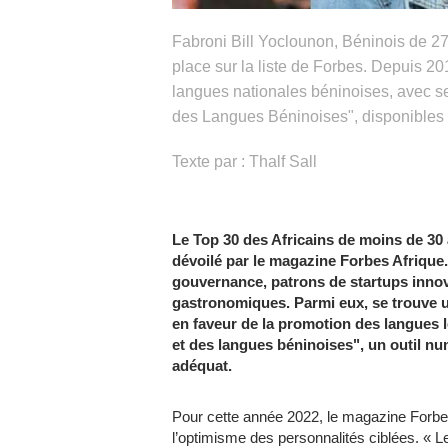
Fabroni Bill Yoclounon, Béninois de 
place sur la liste de Forbes. Depuis 20
langues nationales béninoises, avec se
des Langues Béninoises", disponibles 
Texte par : Thalf Sall
Le Top 30 des Africains de moins de 30
dévoilé par le
magazine Forbes Afrique.
gouvernance, patrons de startups innova
gastronomiques. Parmi eux, se trouve u
en faveur de la promotion des langues 
et des langues béninoises", un outil nu
adéquat.
Pour cette année 2022, le magazine Forbes 
l’optimisme des personnalités ciblées. «