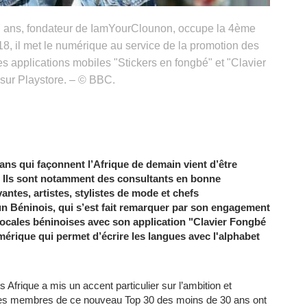
27 ans, fondateur de IamYourClounon, occupe la 4ème
18, il met le numérique au service de la promotion des
s applications mobiles "Stickers en fongbé" et "Clavier
sur Playstore. – © BBC.
 ans qui
façonnent l’Afrique de demain
vient d’être
 Ils sont notamment des consultants en bonne
ntes, artistes, stylistes de mode et chefs
n Béninois, qui s’est fait remarquer par son engagement
locales béninoises
avec son application "Clavier Fongbé
mérique qui permet d’écrire les langues avec l'alphabet
Afrique a mis un accent particulier sur l’ambition et
 Les membres de ce nouveau Top 30 des moins de 30 ans ont