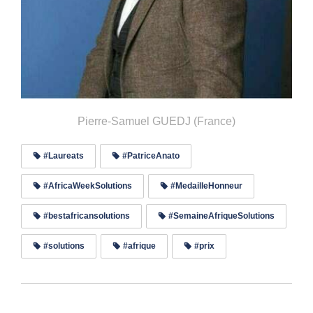
Pierre-Samuel GUEDJ (France)
#Laureats
#PatriceAnato
#AfricaWeekSolutions
#MedailleHonneur
#bestafricansolutions
#SemaineAfriqueSolutions
#solutions
#afrique
#prix