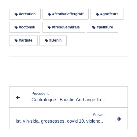
#création
#festivaleffetgraff
#graffeurs
#cotonou
#fresquemurale
#peinture
#artiste
#Benin
Lire les commentaires (1)
Précédent
Centrafrique : Faustin-Archange Touadéra, président et enseignant à l’université à la fois
Suivant
Ist, vih-sida, grossesses, covid 19, violences : l’’Unesco sensibilise les jeunes au Gabon