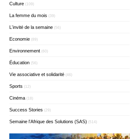
Culture
(109)
La femme du mois
(39)
L'invité de la semaine
(56)
Economie
(89)
Environnement
(60)
Éducation
(56)
Vie associative et solidarité
(46)
Sports
(12)
Cinéma
(18)
Success Stories
(29)
Semaine l'Afrique des Solutions (SAS)
(514)