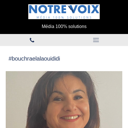
Média 100% solutions
#bouchraelalaouididi