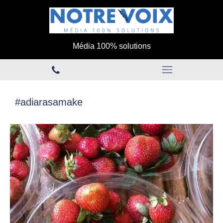
Média 100% solutions
#adiarasamake