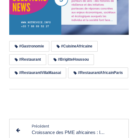
#Gastronomie
#CuisineAfricaine
#Restaurant
#BrigitteHoussou
#RestaurantVillaMaasai
#RestaurantAfricainParis
Lire les commentaires (1)
Précédent
Croissance des PME africaines : la contribution de Janngo, une start-up à impact social