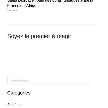
Stella Djorbaye : bâtir des ponts juridiques entre la
France et l’Afrique
Société
Soyez le premier à réagir
Laisser un commentaire
Rechercher
Catégories
Santé
(81)