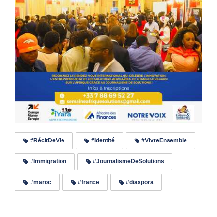
#RécitDeVie
#Identité
#VivreEnsemble
#Immigration
#JournalismeDeSolutions
#maroc
#france
#diaspora