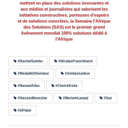
mettent en place des solutions innovantes et
aux médias et journalistes qui valorisent les
initiatives constructives, porteuses d’espoirs
et de solutions concrètes, la Semaine l'Afrique
des Solutions (SAS) est le premier grand
événement mondial 100% solutions dédié à
l'Afrique
#RachelSumbu
#NicolasFranchinard
#MedailleDhonneur
#Ambassadeur
#NaoualAtlas
#CheickKeita
#HassanBenzzine
#MeriamLaouej
#Sas
#afrique