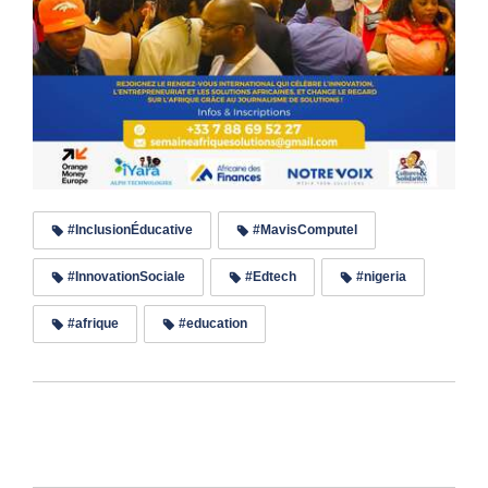
#InclusionÉducative
#MavisComputel
#InnovationSociale
#Edtech
#nigeria
#afrique
#education
Lire les commentaires (0)