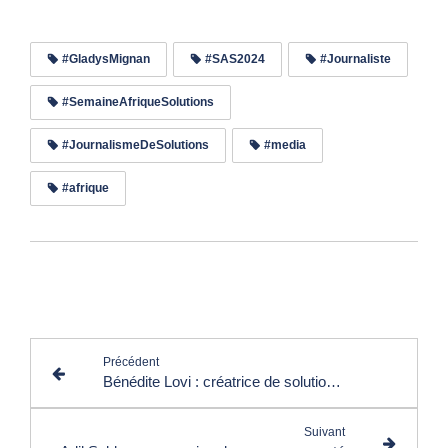
#GladysMignan
#SAS2024
#Journaliste
#SemaineAfriqueSolutions
#JournalismeDeSolutions
#media
#afrique
Lire les commentaires (0)
Précédent
Bénédite Lovi : créatrice de solutions innovantes et durables
Suivant