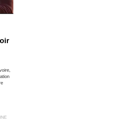
oir
voire,
ation
re
INE