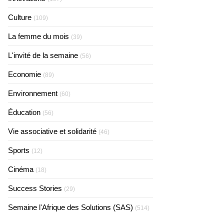
Culture
(109)
La femme du mois
(39)
L'invité de la semaine
(56)
Economie
(89)
Environnement
(60)
Éducation
(56)
Vie associative et solidarité
(46)
Sports
(12)
Cinéma
(18)
Success Stories
(29)
Semaine l'Afrique des Solutions (SAS)
(514)