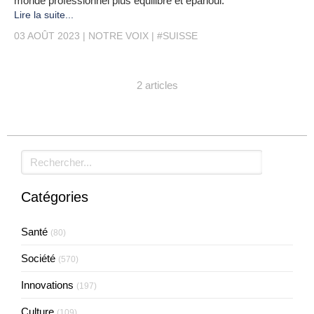
monde professionnel plus équilibré et épanoui.
Lire la suite...
03 AOÛT 2023
NOTRE VOIX
#SUISSE
2 articles
Rechercher
Catégories
Santé
(80)
Société
(570)
Innovations
(197)
Culture
(109)