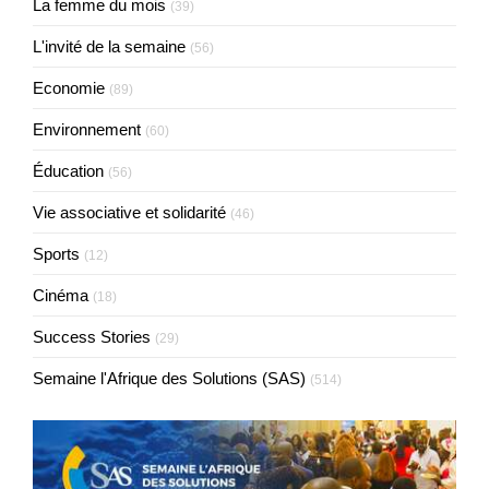
La femme du mois
(39)
L'invité de la semaine
(56)
Economie
(89)
Environnement
(60)
Éducation
(56)
Vie associative et solidarité
(46)
Sports
(12)
Cinéma
(18)
Success Stories
(29)
Semaine l'Afrique des Solutions (SAS)
(514)