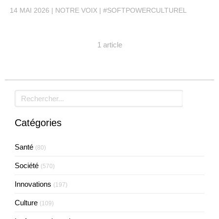
14 MAI 2026
NOTRE VOIX
#SOFTPOWERCULTUREL
1 article
Rechercher
Catégories
Santé
(80)
Société
(570)
Innovations
(197)
Culture
(109)