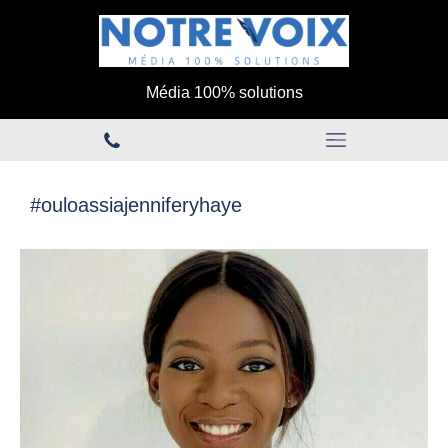
Média 100% solutions
#ouloassiajenniferyhaye