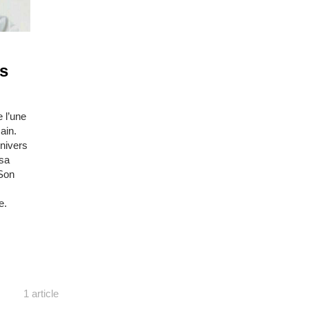
s
 l’une
ain.
univers
 sa
 Son
e.
1 article