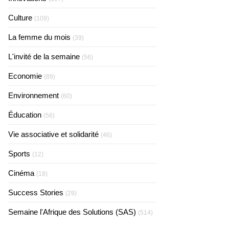
Culture
(109)
La femme du mois
(39)
L'invité de la semaine
(56)
Economie
(89)
Environnement
(60)
Éducation
(56)
Vie associative et solidarité
(46)
Sports
(12)
Cinéma
(18)
Success Stories
(29)
Semaine l'Afrique des Solutions (SAS)
(514)