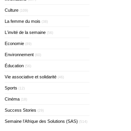
Culture
(109)
La femme du mois
(38)
L'invité de la semaine
(56)
Economie
(89)
Environnement
(60)
Éducation
(56)
Vie associative et solidarité
(46)
Sports
(12)
Cinéma
(18)
Success Stories
(29)
Semaine l'Afrique des Solutions (SAS)
(514)