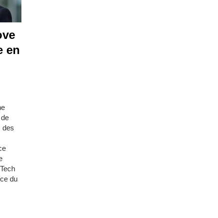
ove
e en
ne
 de
s des
ce
e
 Tech
ice du