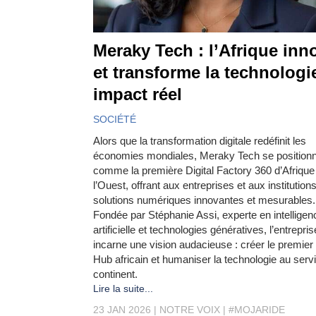
Meraky Tech : l’Afrique inn
et transforme la technologi
impact réel
SOCIÉTÉ
Alors que la transformation digitale redéfinit les
économies mondiales, Meraky Tech se position
comme la première Digital Factory 360 d’Afrique
l’Ouest, offrant aux entreprises et aux institution
solutions numériques innovantes et mesurables.
Fondée par Stéphanie Assi, experte en intelligen
artificielle et technologies génératives, l’entrepris
incarne une vision audacieuse : créer le premier
Hub africain et humaniser la technologie au serv
continent.
Lire la suite...
23 JAN 2026
NOTRE VOIX
#MOJARIDE