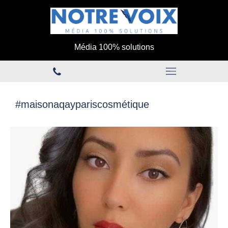
Média 100% solutions
#maisonaqaypariscosmétique