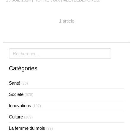
19 JUIL 2024
NOTRE VOIX
#LEVEEDEFONDS.
1 article
Rechercher
Catégories
Santé
(80)
Société
(570)
Innovations
(197)
Culture
(109)
La femme du mois
(38)