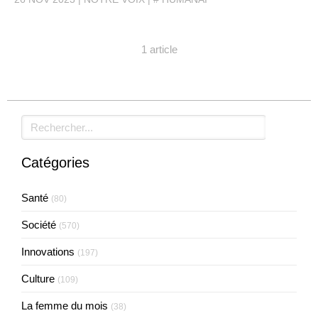
1 article
Rechercher
Catégories
Santé
(80)
Société
(570)
Innovations
(197)
Culture
(109)
La femme du mois
(38)