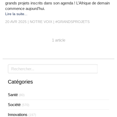
grands projets inscrits dans son agenda ! L’Afrique de demain
commence aujourd’hui.
Lire la suite...
20 AVR 2025
NOTRE VOIX
#GRANDSPROJETS
1 article
Rechercher
Catégories
Santé
(80)
Société
(570)
Innovations
(197)