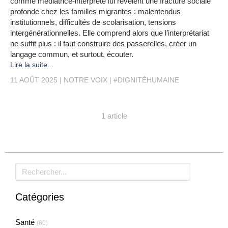
comme médiatrice-interprète lui révèlent une fracture sociale
profonde chez les familles migrantes : malentendus
institutionnels, difficultés de scolarisation, tensions
intergénérationnelles. Elle comprend alors que l’interprétariat
ne suffit plus : il faut construire des passerelles, créer un
langage commun, et surtout, écouter.
Lire la suite...
11 AOÛT 2025
NOTRE VOIX
#DIGNITÉHUMAINE
1 article
Rechercher
Catégories
Santé
(80)