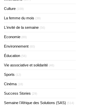
Culture
(109)
La femme du mois
(39)
L'invité de la semaine
(56)
Economie
(89)
Environnement
(60)
Éducation
(56)
Vie associative et solidarité
(46)
Sports
(12)
Cinéma
(18)
Success Stories
(29)
Semaine l'Afrique des Solutions (SAS)
(514)