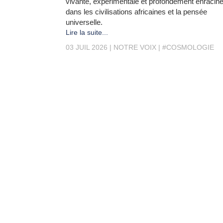
vivante, expérimentale et profondément enracin
dans les civilisations africaines et la pensée
universelle.
Lire la suite...
03 JUIL 2026
NOTRE VOIX
#COSMOLOGIE