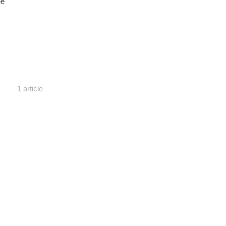
ée
1 article