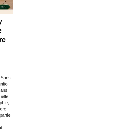
y
e
re
e Sans
nito
dans
uelle
phie,
core
partie
ut