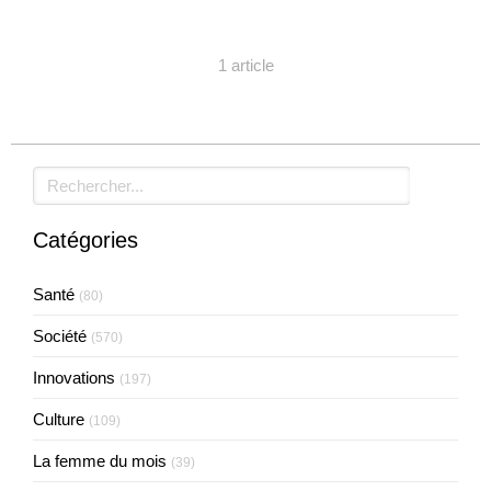
1 article
Rechercher
Catégories
Santé
(80)
Société
(570)
Innovations
(197)
Culture
(109)
La femme du mois
(39)