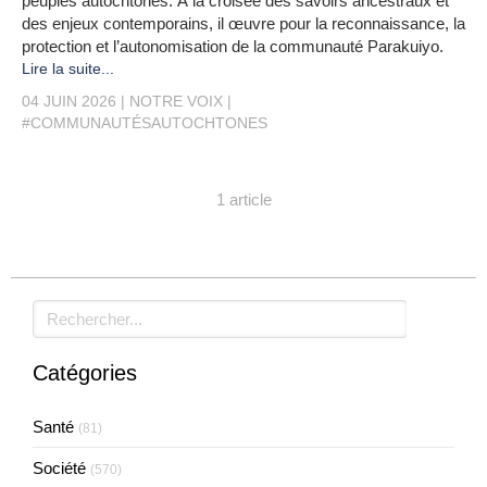
peuples autochtones. À la croisée des savoirs ancestraux et
des enjeux contemporains, il œuvre pour la reconnaissance, la
protection et l’autonomisation de la communauté Parakuiyo.
Lire la suite...
04 JUIN 2026
NOTRE VOIX
#COMMUNAUTÉSAUTOCHTONES
1 article
Rechercher
Catégories
Santé
(81)
Société
(570)