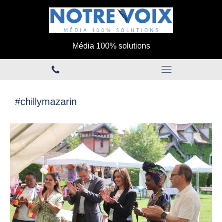
Média 100% solutions
#chillymazarin