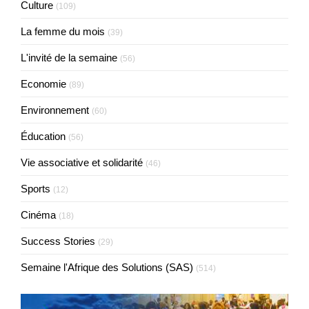
Culture
(109)
La femme du mois
(39)
L'invité de la semaine
(56)
Economie
(89)
Environnement
(60)
Éducation
(56)
Vie associative et solidarité
(46)
Sports
(12)
Cinéma
(18)
Success Stories
(29)
Semaine l'Afrique des Solutions (SAS)
(514)