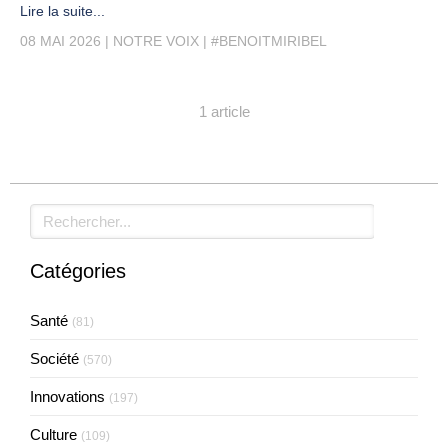
Lire la suite...
08 MAI 2026
NOTRE VOIX
#BENOITMIRIBEL
1 article
Rechercher
Catégories
Santé
(81)
Société
(570)
Innovations
(197)
Culture
(109)