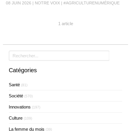
08 JUIN 2026
NOTRE VOIX
#AGRICULTURENUMÉRIQUE
1 article
Rechercher
Catégories
Santé
(81)
Société
(570)
Innovations
(197)
Culture
(109)
La femme du mois
(39)