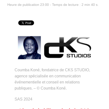
Heure de publication 23:00 - Temps de lecture : 2 min 40 s.
Coumba Koné, fondatrice de CKS STUDIO,
agence spécialisée en communication
événementielle et conseil en relations
publiques. – © Coumba Koné.
SAS 2024