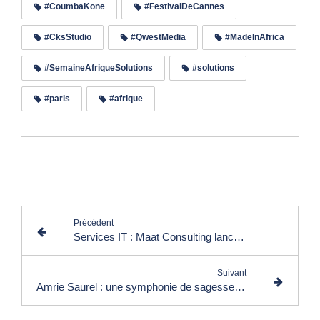
#CoumbaKone
#FestivalDeCannes
#CksStudio
#QwestMedia
#MadeInAfrica
#SemaineAfriqueSolutions
#solutions
#paris
#afrique
Lire les commentaires (0)
Précédent
Services IT : Maat Consulting lance une levée de fonds
Suivant
Amrie Saurel : une symphonie de sagesse et de combat