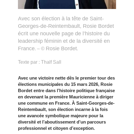
Avec son élection à la tête de Saint-
Georges-de-Reintembault, Rosie Bordet
écrit une nouvelle page de l’histoire du
leadership féminin et de la diversité en
France
Rosie Bordet
. – ©
.
Texte par : Thalf Sall
Avec une victoire nette dès le premier tour des
élections municipales du 15 mars 2026, Rosie
Bordet entre dans l’histoire politique française
en devenant la première Mauricienne à diriger
une commune en France. À Saint-Georges-de-
Reintembault, son élection incarne à la fois
une avancée symbolique majeure pour la
diversité et l’aboutissement d’un parcours
professionnel et citoyen d’exception.