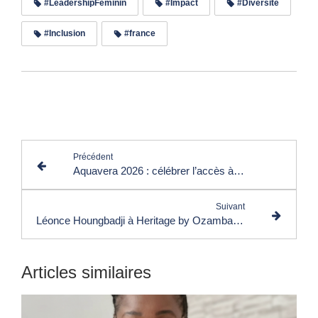
#LeadershipFéminin
#Impact
#Diversite
#Inclusion
#france
Lire les commentaires (0)
Précédent
Aquavera 2026 : célébrer l’accès à l’eau potable et la créativité des communautés africaines
Suivant
Léonce Houngbadji à Heritage by Ozamba : « un leader dans les médias ne se contente pas d’informer, il transforme l’information en levier d’action et de progrès collectif »
Articles similaires