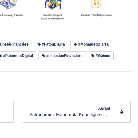
inetéFinancière
#FatouDiarra
#MohamedDiarra
#PaiementDigital
#InclusionFinancière
#Guinée
e les commentaires (0)
Suivant
Astronomie : Fatoumata Kébé figure parmi les « 30 femmes françaises qui font rêver »