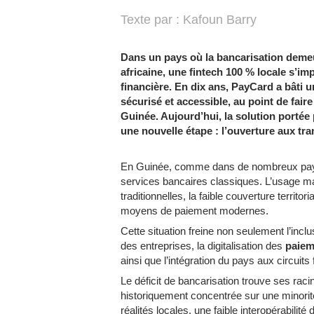
Texte par : Kafoun Barry
Dans un pays où la bancarisation demeur
africaine, une fintech 100 % locale s’i
financière. En dix ans, PayCard a bâti
sécurisé et accessible, au point de fair
Guinée. Aujourd’hui, la solution portée
une nouvelle étape : l’ouverture aux tra
En Guinée, comme dans de nombreux pays a
services bancaires classiques. L’usage m
traditionnelles, la faible couverture territor
moyens de paiement modernes.
Cette situation freine non seulement l’incl
des entreprises, la digitalisation des
paie
ainsi que l’intégration du pays aux circuits
Le déficit de bancarisation trouve ses rac
historiquement concentrée sur une minori
réalités locales, une faible interopérabili