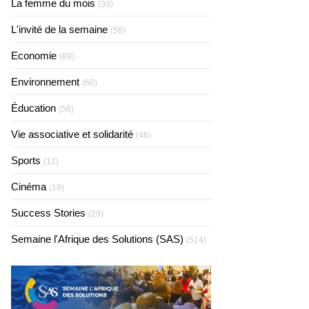
La femme du mois
(39)
L'invité de la semaine
(56)
Economie
(89)
Environnement
(60)
Éducation
(56)
Vie associative et solidarité
(46)
Sports
(12)
Cinéma
(18)
Success Stories
(29)
Semaine l'Afrique des Solutions (SAS)
(514)