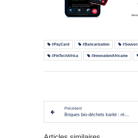
#PayCard
#Bancarisation
#Souvera
#FinTechAfrica
#InnovationAfricaine
Lir
Précédent
Briques bio-déchets karité : réduire l’empreinte carbone des projets BTP
Articles similaires