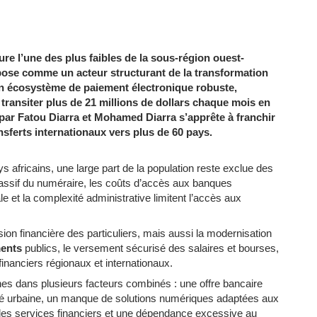
e l’une des plus faibles de la sous-région ouest-
mpose comme un acteur structurant de la transformation
 un écosystème de paiement électronique robuste,
e transiter plus de 21 millions de dollars chaque mois en
 par Fatou Diarra et Mohamed Diarra s’apprête à franchir
nsferts internationaux vers plus de 60 pays.
fricains, une large part de la population reste exclue des
assif du numéraire, les coûts d’accès aux banques
iale et la complexité administrative limitent l’accès aux
usion financière des particuliers, mais aussi la modernisation
ments
publics, le versement sécurisé des salaires et bourses,
 financiers régionaux et internationaux.
ines dans plusieurs facteurs combinés : une offre bancaire
té urbaine, un manque de solutions numériques adaptées aux
té des services financiers et une dépendance excessive au