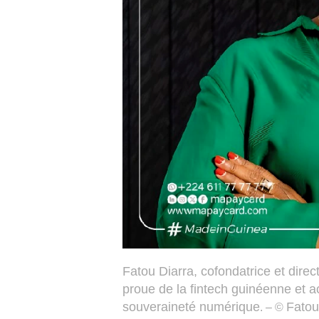
Fatou Diarra, cofondatrice et dire
proue de la fintech guinéenne et ac
souveraineté numérique
Fatou
. – ©