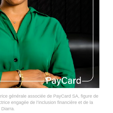
ctrice générale associée de PayCard SA, figure de
trice engagée de l’inclusion financière et de la
 Diarra
.