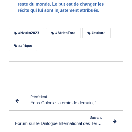
reste du monde. Le but est de changer les
récits qui lui sont injustement attribués.
#Nzuko2023
#AfricaFora
#culture
#afrique
Lire les commentaires (0)
Précédent
Fops Colors : la craie de demain, "Made in Cameroun"
Suivant
Forum sur le Dialogue International des Territoires : promouvoir la diplomatie territoriale