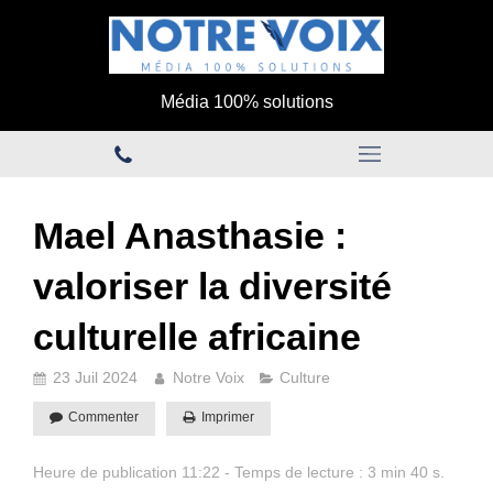
Média 100% solutions
Mael Anasthasie :
valoriser la diversité
culturelle africaine
23 Juil 2024
Notre Voix
Culture
Commenter
Imprimer
Heure de publication 11:22 - Temps de lecture : 3 min 40 s.