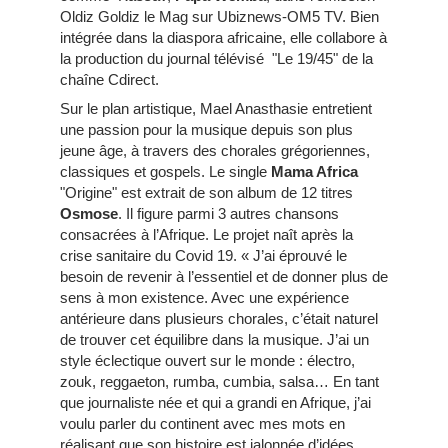
Oldiz Goldiz le Mag sur Ubiznews-OM5 TV. Bien
intégrée dans la diaspora africaine, elle collabore à
la production du journal télévisé "Le 19/45" de la
chaîne Cdirect.
Sur le plan artistique, Mael Anasthasie entretient
une passion pour la musique depuis son plus
jeune âge, à travers des chorales grégoriennes,
classiques et gospels. Le single
Mama Africa
"Origine" est extrait de son album de 12 titres
Osmose
. Il figure parmi 3 autres chansons
consacrées à l’Afrique. Le projet naît après la
crise sanitaire du Covid 19. « J’ai éprouvé le
besoin de revenir à l’essentiel et de donner plus de
sens à mon existence. Avec une expérience
antérieure dans plusieurs chorales, c’était naturel
de trouver cet équilibre dans la musique. J’ai un
style éclectique ouvert sur le monde : électro,
zouk, reggaeton, rumba, cumbia, salsa… En tant
que journaliste née et qui a grandi en Afrique, j’ai
voulu parler du continent avec mes mots en
réalisant que son histoire est jalonnée d’idées