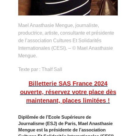
Mael Anasthasie Mengue, journaliste,
productrice, artiste, consultante et présidente
de l’association Cultures Et Solidarités
Internationales (CESI). – © Mael Anasthasie
Mengue.
Texte par : Thalf Sall
Billetterie SAS France 2024
ouverte, réservez votre place dès
maintenant, places limitées !
Diplômée de l’Ecole Supérieure de
Journalisme (ESJ) de Paris, Mael Anasthasie
Mengue est la présidente de l’association