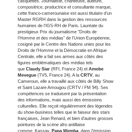
casquettes. Journaliste, chanteuse, auteure,
compositrice, productrice et consultante marque,
cette franco-camerounaise est aussi titulaire d'un
Master RGRH dans la gestion des ressources
humaines de l'IGS-RH de Paris. Lauréate du
prestigieux Prix du journalisme "Droits de
l'Homme et des médias" de l'Union Européenne,
cosigné par le Centre des Nations unies pour les
Droits de l'Homme et la Démocratie en Afrique
Centrale, elle a fait ses armes aux côtés des
figures emblématiques des médias tels
que
Claudy Siar
(RFI, France 24) et
Amobe
Mevegue
(TV5, France 24). A la
CRTV
, au
Cameroun, elle a travaillé aux côtés de Billy Show
et Saint Lazare Amougou (CRTV / FM 94). Ses
compétences se traduisent par la présentation
des informations, mais aussi des émissions
culturelles. Elle reçoit régulièrement des légendes
du show-business telles que le faiseur des stars
françaises, Jean Renard, et bien d’autres grosses
pointures de la scène afro antillaise
comme Kassav,
Papa Wemba
, dans l’émission