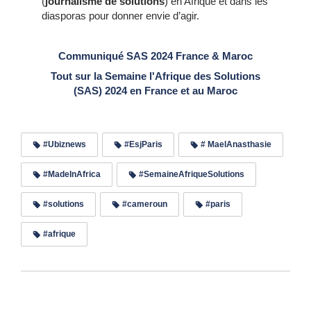
(
journalisme de solutions
) en Afrique et dans les
diasporas pour donner envie d’agir.
Communiqué SAS 2024 France & Maroc
Tout sur la Semaine l'Afrique des Solutions
(SAS) 2024 en France et au Maroc
#Ubiznews
#EsjParis
# MaelAnasthasie
#MadeInAfrica
#SemaineAfriqueSolutions
#solutions
#cameroun
#paris
#afrique
Lire les commentaires (0)