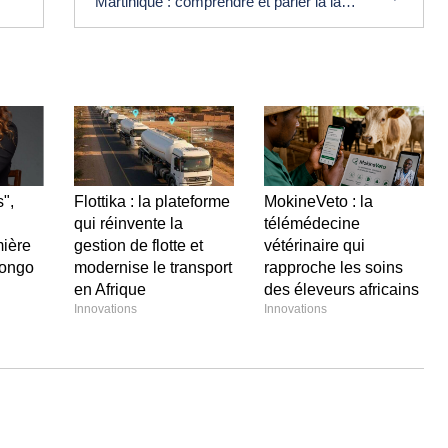
Martinique : comprendre et parler la langue créole à l’école
",
Flottika : la plateforme
MokineVeto : la
qui réinvente la
télémédecine
mière
gestion de flotte et
vétérinaire qui
Congo
modernise le transport
rapproche les soins
en Afrique
des éleveurs africains
Innovations
Innovations
Laisser un commentaire