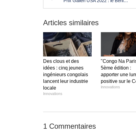
Prix Galien USA 2022 : le Béninois Bertin Nahum honoré pour sa plateforme robotique unique Epione
Articles similaires
Des clous et des
"Congo Na Paris
idées : cinq jeunes
5ème édition :
ingénieurs congolais
apporter une lu
lancent leur industrie
positive sur le 
Innovations
locale
Innovations
1 Commentaires