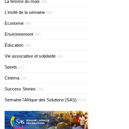
La femme du mois
(39)
L'invité de la semaine
(56)
Economie
(89)
Environnement
(60)
Éducation
(56)
Vie associative et solidarité
(46)
Sports
(12)
Cinéma
(18)
Success Stories
(29)
Semaine l'Afrique des Solutions (SAS)
(514)