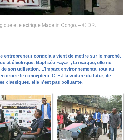
ogique et électrique Made in Congo. – © DR.
e entrepreneur congolais vient de mettre sur le marché,
e et électrique. Baptisée Fayar", la marque, elle ne
 de son utilisation. L’impact environnemental tout au
n croire le concepteur. C’est la voiture du futur, de
s classiques, elle n’est pas polluante.