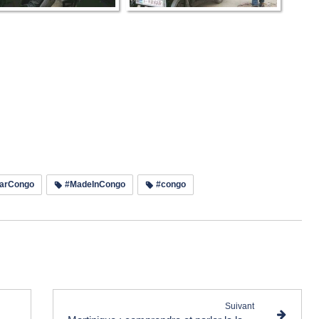
yarCongo
#MadeInCongo
#congo
e les commentaires (1)
Suivant