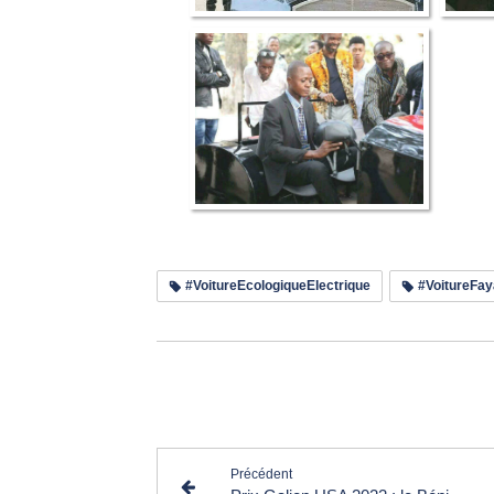
#VoitureEcologiqueElectrique
#VoitureFa
Lir
Précédent