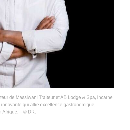
ateur de Massiwani Traiteur et AB Lodge & Spa, incarne
e innovante qui allie excellence gastronomique,
n Afrique. – © DR.