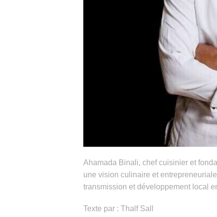
Ahamada Binali, chef cuisinier et fond
une vision culinaire et entrepreneurial
transmission et développement local e
Texte par : Thalf Sall