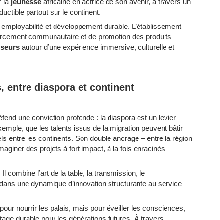
r la
jeunesse
africaine en actrice de son avenir, à travers un
ctible partout sur le continent.
, employabilité et développement durable. L’établissement
orcement communautaire et de promotion des produits
sseurs
autour d’une expérience immersive, culturelle et
, entre diaspora et continent
éfend une conviction profonde : la diaspora est un levier
’exemple, que les talents issus de la migration peuvent bâtir
s entre les continents. Son double ancrage – entre la région
imaginer des projets à fort impact, à la fois enracinés
Il combine l’art de la table, la transmission, le
e, dans une dynamique d’innovation structurante au service
ur nourrir les palais, mais pour éveiller les consciences,
tage durable pour les générations futures. À travers