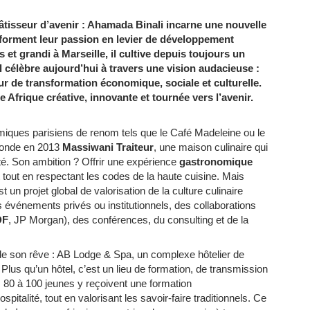
tisseur d’avenir : Ahamada Binali incarne une nouvelle
sforment leur passion en levier de développement
et grandi à Marseille, il cultive depuis toujours un
l célèbre aujourd’hui à travers une vision audacieuse :
ur de transformation économique, sociale et culturelle.
e Afrique créative, innovante et tournée vers l’avenir.
ques parisiens de renom tels que le Café Madeleine ou le
fonde en 2013
Massiwani Traiteur
, une maison culinaire qui
té. Son ambition ? Offrir une expérience
gastronomique
 tout en respectant les codes de la haute cuisine. Mais
t un projet global de valorisation de la culture culinaire
s événements privés ou institutionnels, des collaborations
DF
, JP Morgan), des conférences, du consulting et de la
 de son rêve : AB Lodge & Spa, un complexe hôtelier de
us qu’un hôtel, c’est un lieu de formation, de transmission
 80 à 100 jeunes y reçoivent une formation
pitalité, tout en valorisant les savoir-faire traditionnels. Ce