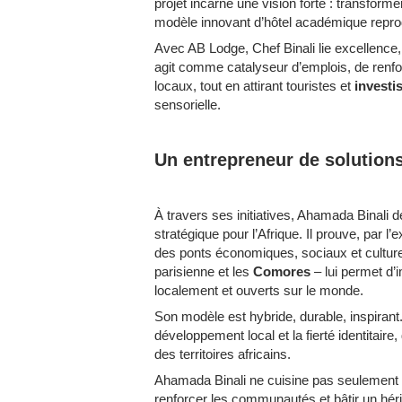
projet incarne une vision forte : transforme
modèle innovant d’hôtel académique reprodu
Avec AB Lodge, Chef Binali lie excellence
agit comme catalyseur d’emplois, de renf
locaux, tout en attirant touristes et
investi
sensorielle.
Un entrepreneur de solutions
À travers ses initiatives, Ahamada Binali d
stratégique pour l’Afrique. Il prouve, par l
des ponts économiques, sociaux et culturel
parisienne et les
Comores
– lui permet d’
localement et ouverts sur le monde.
Son modèle est hybride, durable, inspirant. 
développement local et la fierté identitair
des territoires africains.
Ahamada Binali ne cuisine pas seulement po
renforcer les communautés et bâtir un héri