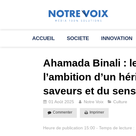
ACCUEIL
SOCIETE
INNOVATION
Ahamada Binali : l
l’ambition d’un hér
saveurs et du sens
01 Août 2025
Notre Voix
Culture
Commenter
Imprimer
Heure de publication 15:00 - Temps de lecture :