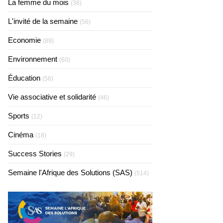
La femme du mois
(38)
L'invité de la semaine
(56)
Economie
(89)
Environnement
(60)
Éducation
(56)
Vie associative et solidarité
(46)
Sports
(12)
Cinéma
(18)
Success Stories
(29)
Semaine l'Afrique des Solutions (SAS)
(514)