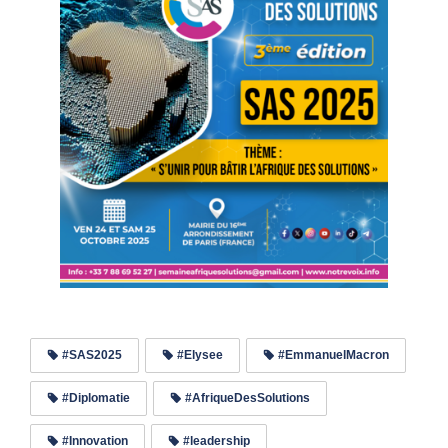
#SAS2025
#Elysee
#EmmanuelMacron
#Diplomatie
#AfriqueDesSolutions
#Innovation
#leadership