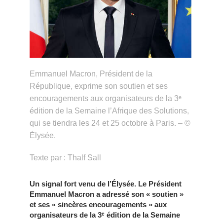
Emmanuel Macron, Président de la
République, exprime son soutien et ses
encouragements aux organisateurs de la 3ᵉ
édition de la Semaine l’Afrique des Solutions,
qui se tiendra les 24 et 25 octobre à Paris. – ©
Élysée.
Texte par : Thalf Sall
Un signal fort venu de l’Élysée. Le Président
Emmanuel Macron a adressé son « soutien »
et ses « sincères encouragements » aux
organisateurs de la 3ᵉ édition de la Semaine