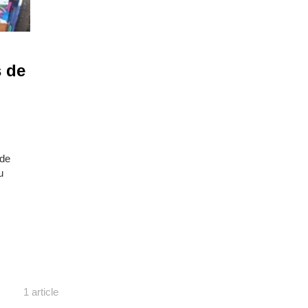
s de
 de
u
1 article