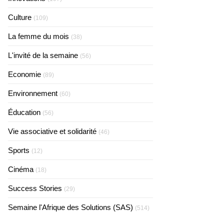
Culture
(109)
La femme du mois
(38)
L'invité de la semaine
(56)
Economie
(89)
Environnement
(60)
Éducation
(56)
Vie associative et solidarité
(46)
Sports
(12)
Cinéma
(18)
Success Stories
(29)
Semaine l'Afrique des Solutions (SAS)
(514)