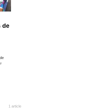
s de
 de
u
1 article