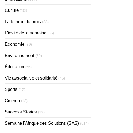
Culture
(109)
La femme du mois
(38)
L'invité de la semaine
(56)
Economie
(89)
Environnement
(60)
Éducation
(56)
Vie associative et solidarité
(46)
Sports
(12)
Cinéma
(18)
Success Stories
(29)
Semaine l'Afrique des Solutions (SAS)
(514)