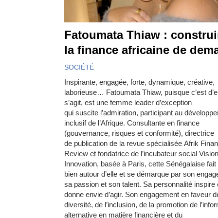
Fatoumata Thiaw : construi
la finance africaine de dem
SOCIÉTÉ
Inspirante, engagée, forte, dynamique, créative,
laborieuse… Fatoumata Thiaw, puisque c’est d’ell
s’agit, est une femme leader d’exception
qui suscite l’admiration, participant au développ
inclusif de l’Afrique. Consultante en finance
(gouvernance, risques et conformité), directrice
de publication de la revue spécialisée Afrik Fina
Review et fondatrice de l’incubateur social Visio
Innovation, basée à Paris, cette Sénégalaise fait
bien autour d’elle et se démarque par son enga
sa passion et son talent. Sa personnalité inspire 
donne envie d’agir. Son engagement en faveur de
diversité, de l’inclusion, de la promotion de l’info
alternative en matière financière et du