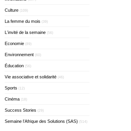
Culture
(109)
La femme du mois
(39)
L'invité de la semaine
(56)
Economie
(89)
Environnement
(60)
Éducation
(56)
Vie associative et solidarité
(46)
Sports
(12)
Cinéma
(18)
Success Stories
(29)
Semaine l'Afrique des Solutions (SAS)
(514)