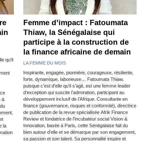
re
Femme d’impact : Fatoumata
ain
Thiaw, la Sénégalaise qui
participe à la construction de
la finance africaine de demain
e qu’il
LA FEMME DU MOIS
Inspirante, engagée, pionnière, courageuse, résiliente,
ement
forte, dynamique, laborieuse… Fatoumata Thiaw,
puisque c’est d’elle qu’il s’agit, est une femme leader
d’exception qui suscite l’admiration, participant au
nce
développement inclusif de l’Afrique. Consultante en
n &
finance (gouvernance, risques et conformité), directrice
 du
de publication de la revue spécialisée Afrik Finance
gement,
Review et fondatrice de l’incubateur social Vision &
et
Innovation, basée à Paris, cette Sénégalaise fait du
 la
bien autour d’elle et se démarque par son engagement,
rmation
sa passion et son talent. Sa personnalité inspire et