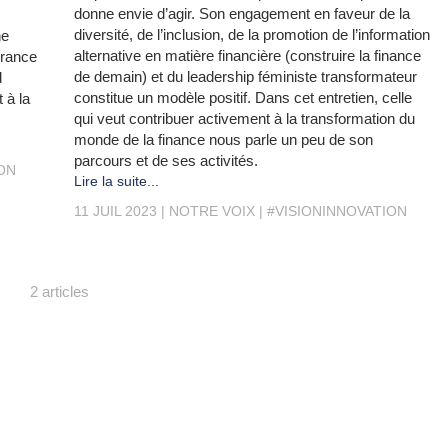
donne envie d’agir. Son engagement en faveur de la
diversité, de l’inclusion, de la promotion de l’information
ne
alternative en matière financière (construire la finance
France
de demain) et du leadership féministe transformateur
d
constitue un modèle positif. Dans cet entretien, celle
 à la
qui veut contribuer activement à la transformation du
monde de la finance nous parle un peu de son
parcours et de ses activités.
ON
Lire la suite...
11 JUIL 2023
NOTRE VOIX
#VISIONINNOVATION
2 articles