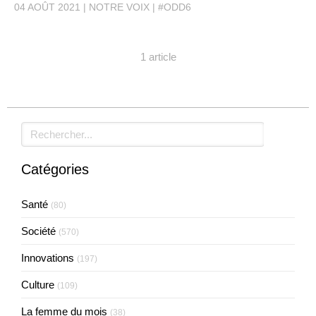
04 AOÛT 2021
NOTRE VOIX
#ODD6
1 article
Rechercher
Catégories
Santé
(80)
Société
(570)
Innovations
(197)
Culture
(109)
La femme du mois
(38)