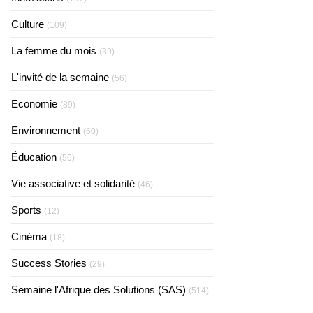
Culture
(109)
La femme du mois
(39)
L'invité de la semaine
(56)
Economie
(89)
Environnement
(60)
Éducation
(56)
Vie associative et solidarité
(46)
Sports
(12)
Cinéma
(18)
Success Stories
(29)
Semaine l'Afrique des Solutions (SAS)
(514)