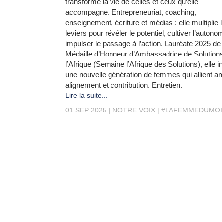
transforme la vie de celles et ceux qu’elle
accompagne. Entrepreneuriat, coaching,
enseignement, écriture et médias : elle multiplie 
leviers pour révéler le potentiel, cultiver l’autono
impulser le passage à l’action. Lauréate 2025 de 
Médaille d’Honneur d’Ambassadrice de Solution
l’Afrique (Semaine l’Afrique des Solutions), elle 
une nouvelle génération de femmes qui allient am
alignement et contribution. Entretien.
Lire la suite...
01 SEP 2025
NOTRE VOIX
#LAFEMMEDUMOI