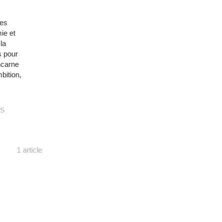
les
mie et
la
s pour
incarne
bition,
S
1 article