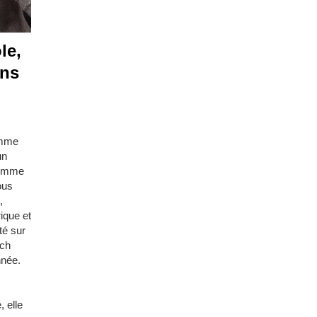
le,
ins
emme
un
Femme
ous
,
ique et
té sur
ach
nnée.
 elle