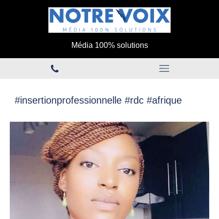
Média 100% solutions
#insertionprofessionnelle #rdc #afrique