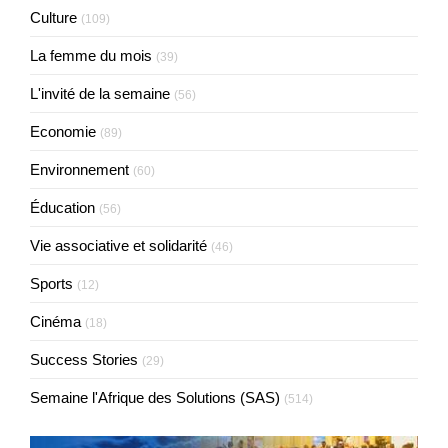
Culture
(109)
La femme du mois
(39)
L'invité de la semaine
(56)
Economie
(89)
Environnement
(60)
Éducation
(56)
Vie associative et solidarité
(46)
Sports
(12)
Cinéma
(18)
Success Stories
(29)
Semaine l'Afrique des Solutions (SAS)
(514)