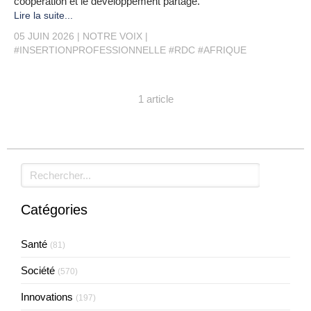
coopération et le développement partagé.
Lire la suite...
05 JUIN 2026
NOTRE VOIX
#INSERTIONPROFESSIONNELLE #RDC #AFRIQUE
1 article
Rechercher
Catégories
Santé
(81)
Société
(570)
Innovations
(197)