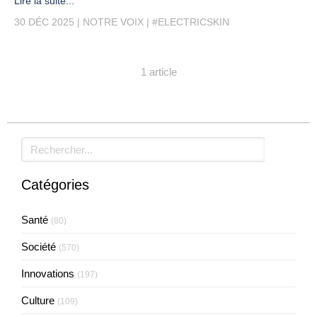
Lire la suite...
30 DÉC 2025
NOTRE VOIX
#ELECTRICSKIN
1 article
Rechercher
Catégories
Santé
(80)
Société
(570)
Innovations
(197)
Culture
(109)