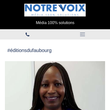
Média 100% solutions
#éditionsdufaubourg