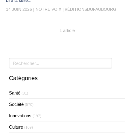
Lire la suite...
14 JUIN 2026
NOTRE VOIX
#ÉDITIONSDUFAUBOURG
1 article
Rechercher
Catégories
Santé
(81)
Société
(570)
Innovations
(197)
Culture
(109)