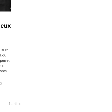
deux
lturel
a du
perret.
 le
ants.
O
1 article