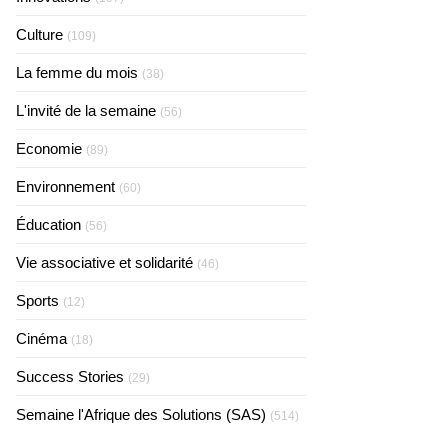
Culture
(109)
La femme du mois
(38)
L'invité de la semaine
(56)
Economie
(89)
Environnement
(60)
Éducation
(56)
Vie associative et solidarité
(46)
Sports
(12)
Cinéma
(18)
Success Stories
(29)
Semaine l'Afrique des Solutions (SAS)
(514)