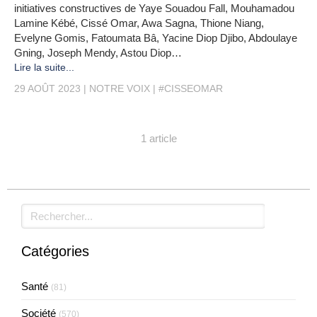
initiatives constructives de Yaye Souadou Fall, Mouhamadou
Lamine Kébé, Cissé Omar, Awa Sagna, Thione Niang,
Evelyne Gomis, Fatoumata Bâ, Yacine Diop Djibo, Abdoulaye
Gning, Joseph Mendy, Astou Diop…
Lire la suite...
29 AOÛT 2023
NOTRE VOIX
#CISSEOMAR
1 article
Rechercher
Catégories
Santé
(81)
Société
(570)