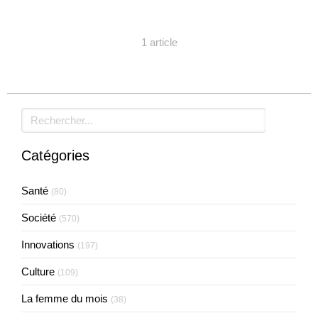
1 article
Rechercher
Catégories
Santé
(80)
Société
(570)
Innovations
(197)
Culture
(109)
La femme du mois
(38)