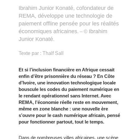
Ibrahim Junior Konaté, cofondateur de
REMA, développe une technologie de
paiement offline pensée pour les réalités
économiques africaines
Ibrahim
. – ©
Junior Konaté
.
Texte par : Thalf Sall
Et si l’inclusion financière en Afrique cessait
enfin d’être prisonnière du réseau ? En Côte
d’Ivoire, une innovation technologique locale
bouscule les codes du paiement numérique en
le rendant opérationnel sans Internet. Avec
REMA, l’économie réelle reste en mouvement,
même en zone blanche : une nouvelle ère
s’ouvre pour le cash numérique africain, pensé
pour fonctionner partout, tout le temps.
Dans de nombreuses villes africaines, une scène