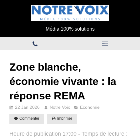
Média 100% solutions
Zone blanche,
économie vivante : la
réponse REMA
22 Jan 2026
Notre Voix
Economie
Commenter
Imprimer
Heure de publication 17:00 - Temps de lecture :