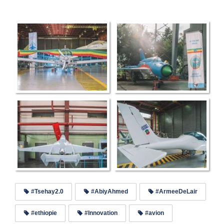
#Tsehay2.0
#AbiyAhmed
#ArmeeDeLair
#ethiopie
#Innovation
#avion