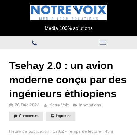
Média 100% solutions
Tsehay 2.0 : un avion
moderne conçu par des
ingénieurs éthiopiens
26 Déc 2024
Notre Voix
Innovations
Commenter
Imprimer
Heure de publication : 17:02 - Temps de lecture : 49 s