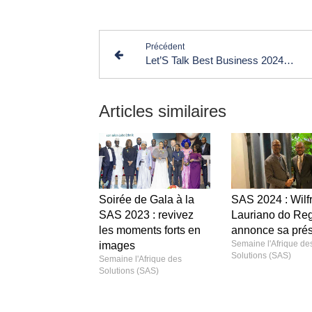
Précédent
Let’S Talk Best Business 2024 : accélérer le développement des entreprises
Articles similaires
Soirée de Gala à la
SAS 2024 : Wilfr
SAS 2023 : revivez
Lauriano do Re
les moments forts en
annonce sa pré
Semaine l'Afrique de
images
Solutions (SAS)
Semaine l'Afrique des
Solutions (SAS)