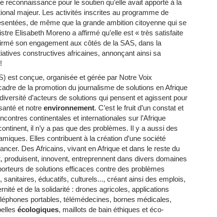
 reconnaissance pour le soutien qu’elle avait apporté à la
ional majeur. Les activités inscrites au programme de
 présentées, de même que la grande ambition citoyenne qui se
stre Elisabeth Moreno a affirmé qu’elle est « très satisfaite
affirmé son engagement aux côtés de la SAS, dans la
tiatives constructives africaines, annonçant ainsi sa
!
) est conçue, organisée et gérée par Notre Voix
 cadre de la promotion du journalisme de solutions en Afrique
diversité d’acteurs de solutions qui pensent et agissent pour
santé et notre
environnement
. C’est le fruit d’un constat et
encontres continentales et internationales sur l’Afrique
ontinent, il n’y a pas que des problèmes. Il y a aussi des
amiques. Elles contribuent à la création d’une société
avancer. Des Africains, vivant en Afrique et dans le reste du
t, produisent, innovent, entreprennent dans divers domaines
porteurs de solutions efficaces contre des problèmes
nitaires, éducatifs, culturels..., créant ainsi des emplois,
nité et de la solidarité : drones agricoles, applications
 téléphones portables, télémédecines, bornes médicales,
belles
écologiques
, maillots de bain éthiques et éco-