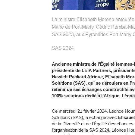
La ministre Elisabeth Moreno entourée
Maire de Port-Marly, Cédric Pemba-Mari
SAS 2023, aux Pyramides Port-Marly C
SAS 2024
Ancienne ministre de l'Égalité femmes-h
présidente de LEIA Partners, présiden
Hewlett Packard Afrique,
Elisabeth Mor
Solutions (SAS), qui se déroulera en Fra
retenir de ses échanges constructifs av
100% solutions dédié à l’Afrique, Léonc
Ce mercredi 21 février 2024, Léonce Houng
Solutions (SAS), a échangé avec
Elisabe
de la Diversité et de l'Égalité des chance
l’organisation de la SAS 2024. Léonce Houn