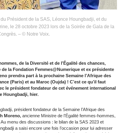
 du Président de la SAS, Léonce Houngbadji, et du
ne, le 28 octobre 2023 lors de la Soirée de Gala de la
ongrès. – © Notre Voix.
ommes, de la Diversité et de l'Égalité des chances,
te de la Fondation Femmes@Numerique et ex présidente
eno prendra part à la prochaine Semaine l’Afrique des
nce (Paris) et au Maroc (Oujda) ! C’est ce qu’il faut
ec le président fondateur de cet événement international
e Houngbadji, hier.
badji, président fondateur de la Semaine l’Afrique des
th Moreno
,
ancienne Ministre de l'Égalité femmes-hommes,
s. Au menu des discussions : le bilan de la SAS 2023 et
gbadji a saisi encore une fois l’occasion pour lui adresser