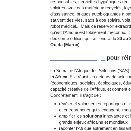
responsables, serviettes hygiéniques réut
solaires avec des matériaux recyclés, fo
d’assistance, briques autobloquantes à ba
sauvent des vies, sacs à dos solaire, vo
robot médical... Mais ce réservoir extraordin
qu’est l’Afrique est totalement méconnu. Il
deuxième édition, qui se tiendra du
20 au 
Oujda (Maroc).
Donner envie d’agir
pour réin
La Semaine l’Afrique des Solutions (SAS) vi
in Africa
. Elle réunit les acteurs de soluti
(économiques, sociales, écologiques, éduca
capacité créative de l’Afrique, et donnent e
Concrètement, il s’agit de :
révéler et valoriser les reportages et i
et entrepreneurs qui s’engagent, imag
amplifier les
solutions
innovantes et i
grands enjeux africains et mondiaux
raconter l’Afrique autrement en faisan