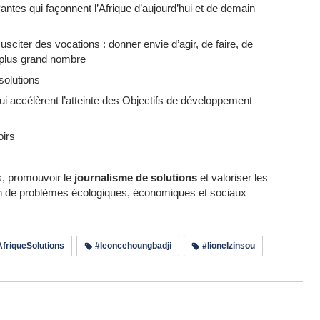
antes qui façonnent l’Afrique d’aujourd’hui et de demain
 susciter des vocations : donner envie d’agir, de faire, de
u plus grand nombre
solutions
ns qui accélèrent l’atteinte des Objectifs de développement
oirs
s, promouvoir le
journalisme de solutions
et valoriser les
tion de problèmes écologiques, économiques et sociaux
riqueSolutions
#leoncehoungbadji
#lionelzinsou
e les commentaires (0)