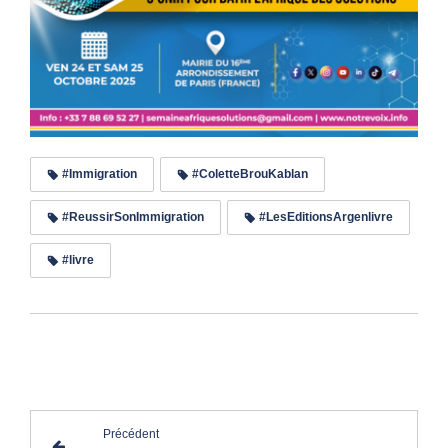
#Immigration
#ColetteBrouKablan
#ReussirSonImmigration
#LesEditionsArgenlivre
#livre
Lire les commentaires (0)
Précédent